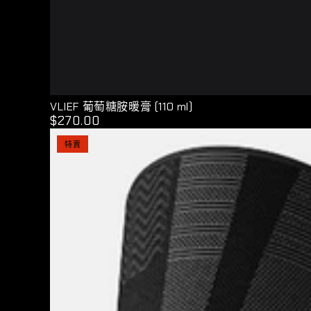
VLIEF
VLIEF 葡萄糖胺暖膏 (110 ml)
$270.00
正
葡
常
萄
特賣
價
格
糖
胺
暖
膏
(110
ml)