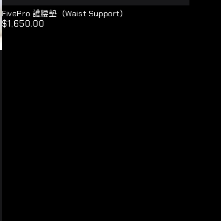
（雙
FivePro
FivePro 護腰墊（Waist Support）
$1,650.00
正
膝）
護
常
腰
價
格
墊
（Waist
Support）