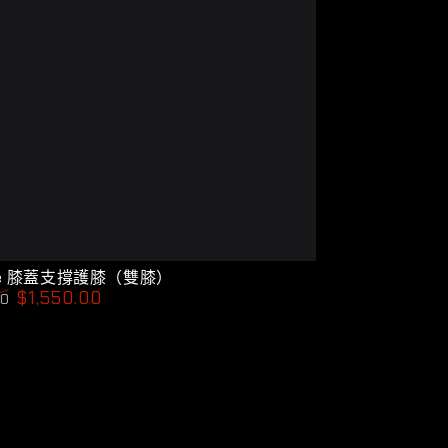
e
ace 膝蓋支撐護膝（雙膝）
$1,550.00
00
特
賣
價
格