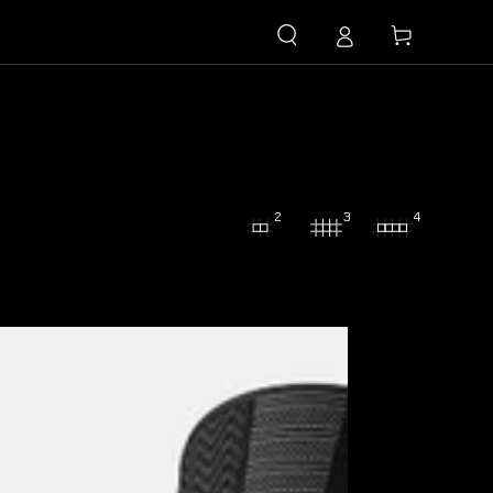
購
物
車
2
3
4