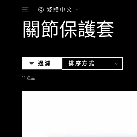
跳到內容
語
繁體中文
言
收
​關節保護套
藏:
過濾
排序方式
11 產品