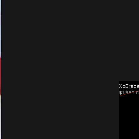
XoBrac
XoBr
$1,880.
膝
正
蓋
常
支
價
格
撐
護
膝